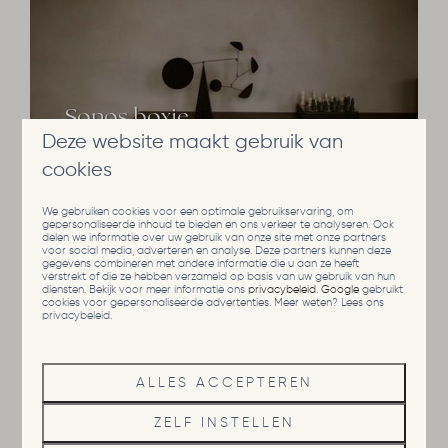
Sonos boxje
Deze website maakt gebruik van
cookies
We gebruiken cookies voor een optimale gebruikservaring, om
gepersonaliseerde inhoud te bieden en ons verkeer te analyseren. Ook
delen we informatie over uw gebruik van onze site met onze partners
voor social media, adverteren en analyse. Deze partners kunnen deze
gegevens combineren met andere informatie die u aan ze heeft
verstrekt of die ze hebben verzameld op basis van uw gebruik van hun
diensten. Bekijk voor meer informatie ons
privacybeleid
.
Google
gebruikt
Washok
cookies voor gepersonaliseerde advertenties. Meer weten? Lees ons
privacybeleid.
ALLES ACCEPTEREN
ZELF INSTELLEN