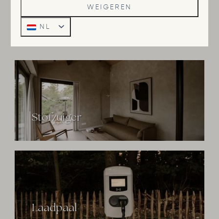
WEIGEREN
Kampvuurhout + schapenvacht
NL
Stofzuiger
Laadpaal