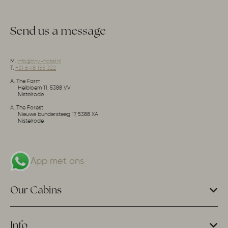
Send us a message
M.
info@tiny-hotel.nl
T.
+31 6 48 155 322
A. The Farm
Heibloem 11, 5388 VV
Nistelrode
A. The Forest
Nieuwe bundersteeg 17, 5388 XA
Nistelrode
App met ons
Our Cabins
Info