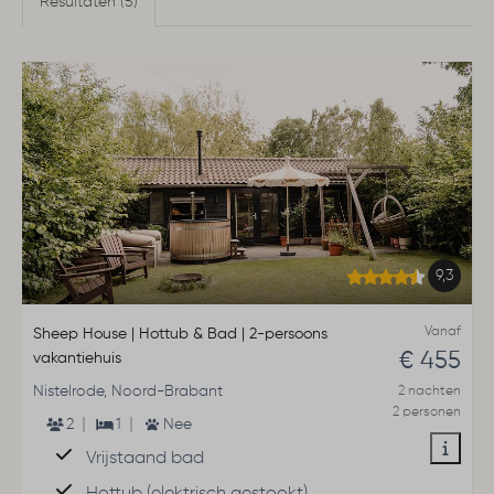
Resultaten (5)
9,3
Vanaf
Sheep House | Hottub & Bad | 2-persoons
€ 455
vakantiehuis
Nistelrode, Noord-Brabant
2 nachten
2 personen
2
1
Nee
Vrijstaand bad