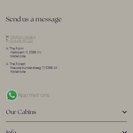
Send us a message
M.
info@tiny-hotel.nl
T.
+31 6 48 155 322
A. The Farm
Heibloem 11, 5388 VV
Nistelrode
A. The Forest
Nieuwe bundersteeg 17, 5388 XA
Nistelrode
App met ons
Our Cabins
Info