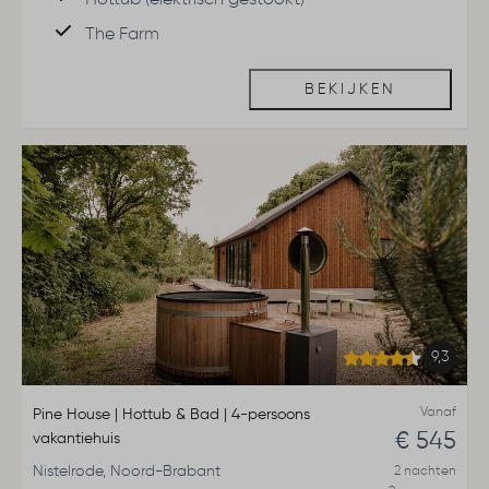
Hottub (elektrisch gestookt)
The Farm
BEKIJKEN
9,3
Vanaf
Pine House | Hottub & Bad | 4-persoons
€ 545
vakantiehuis
Nistelrode, Noord-Brabant
2 nachten