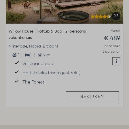
9,3
Vanaf
Willow House | Hottub & Bad | 2-persoons
€ 489
vakantiehuis
Nistelrode, Noord-Brabant
2 nachten
2 personen
2
1
Nee
Vrijstaand bad
Hottub (elektrisch gestookt)
The Forest
BEKIJKEN