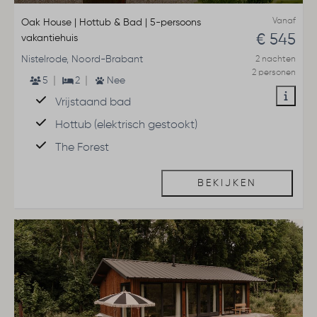
Vanaf
Oak House | Hottub & Bad | 5-persoons
€ 545
vakantiehuis
Nistelrode, Noord-Brabant
2 nachten
2 personen
5
2
Nee
Vrijstaand bad
Hottub (elektrisch gestookt)
The Forest
BEKIJKEN