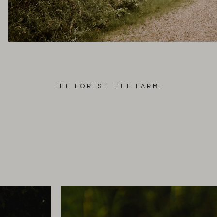
THE FOREST
THE FARM