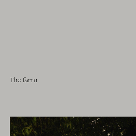
The farm